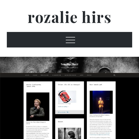
Skip
rozalie hirs
to
content
Menu